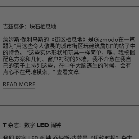
吉兹莫多：块石栖息地
詹姆斯·保利乌斯的《街区栖息地》是Gizmodo在一篇
题为"用这些令人敬畏的城市街区玩建筑詹加"的帖子中
的特色。 "这些实体形状和玩具一样简单，嘿，我挖掘
配色方案和几何、窗户衬砌的外墙，我不介意在我自
己的架子上排列这些，在中午大脑逃生的时候，会有
点心不在焉地摸索。" 查看文章.
READ MORE
T 杂志：数字 LED 闹钟
我们 数字 LED 闹钟 乔纳斯·达蒙是《纽约时报》杂志