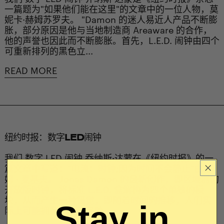
一篇题为"如果他们能在这里"的文章中的一位人物，莫
妮卡·赫姆苏罗夫。 "Damon 的迷人易近人产品不断膨
胀，部分原因是他与当地制造商 Areaware 的合作，
他的声誉也因此而不断膨胀。首先，L.E.D. 闹钟由四个
可重新排列的黑色立...
READ MORE
纽约时报：数字LED闹钟
我们 数字 LED 闹钟 乔纳斯·达蒙在《纽约时报》的一
篇文章中写道："电流：时钟;因为时间不会静止"由蒂
姆 · 麦基夫。 Jonas Damon 的最新创作，即区域器的
开放版时钟，将标准 L.E.D. 盒解构为四个单独的模
块，从而产生一种错觉，即随着时间的推移，人们实
Stay in
际上可能拥有电能。曼哈...