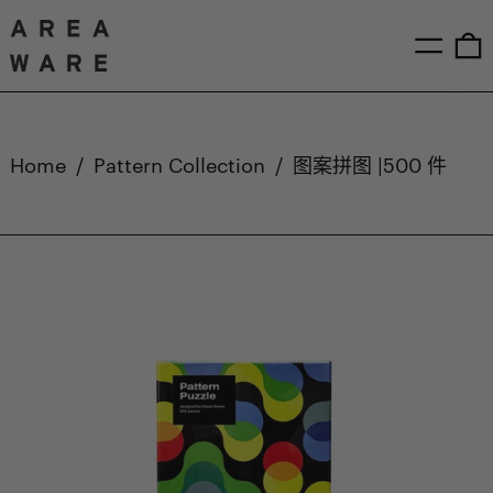
Menu
0
Home
/
Pattern Collection
/
图案拼图 |500 件