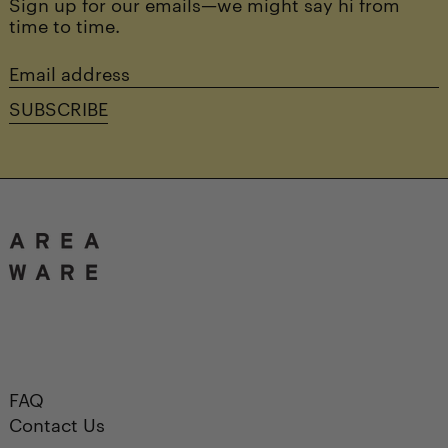
Sign up for our emails—we might say hi from
time to time.
Email
address
SUBSCRIBE
FAQ
Contact Us