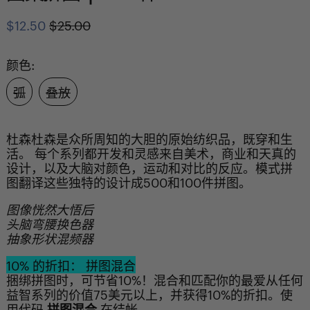
Regular
Sale
$12.50
$25.00
price
price
颜色:
弧
叠放
杜森杜森是众所周知的大胆的原始纺织品，既穿和生
活。 每个系列都开发和灵感来自美术，商业和天真的
设计，以及大脑对颜色，运动和对比的反应。模式拼
图翻译这些独特的设计成500和100件拼图。
图像恍然大悟后
头脑弯腰换色器
抽象形状混频器
10% 的折扣： 拼图混合
捆绑拼图时，可节省10%！混合和匹配你的最爱从任何
益智系列的价值75美元以上，并获得10%的折扣。使
用代码
拼图混合
在结帐。