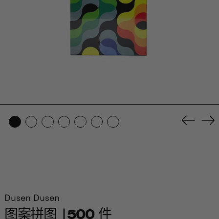
Previo
Ne
slide
sl
Dusen Dusen
图案拼图 |500 件