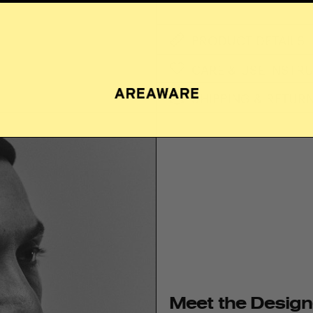
PRODUCT DETAILS
CARE & USE INSTR
SHIPPING & RETUR
Meet the Design