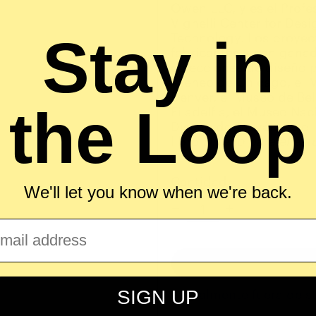
Owen LLC, y es el Profe
Vignelli Center for Desi
Technology. Los proyec
Stay in
fabricantes y han gana
colecciones de diseño 
Ateneo de Chicago, el 
Denver, el Museo de Bel
the Loop
Filadelfia, el Museo Na
Diseño de Taiwán. Es el 
libro
Diseño para el est
Cantidad:
We'll let you know when we're back.
ail
Actualmente fuera de s
SIGN UP
NOTIFY ME WHEN AVAI