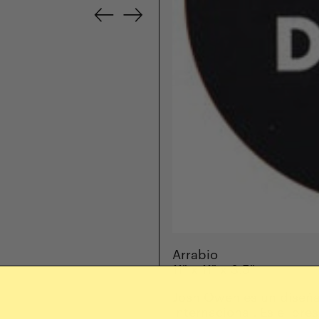
Anterior
Siguiente
diapositiva
diapositiva
Arrabio
11" x 11" x 3.5"
Josh Owen es un diseña
internacional. Es el pr