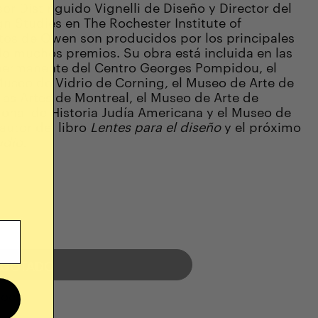
sor Distinguido Vignelli de Diseño y Director del
gn Studies en The Rochester Institute of
tos de Owen son producidos por los principales
do muchos premios. Su obra está incluida en las
permanente del Centro Georges Pompidou, el
Museo de Vidrio de Corning, el Museo de Arte de
las Artes de Montreal, el Museo de Arte de
cional de Historia Judía Americana y el Museo de
autor del libro
Lentes para el diseño
y el próximo
udio.
AGOTADO
tock
LABLE