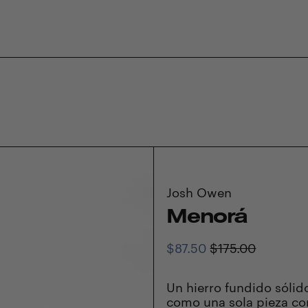
Josh Owen
Menorá
Precio
Precio
$87.50
$175.00
habitual
de
venta
Un hierro fundido sóli
como una sola pieza co