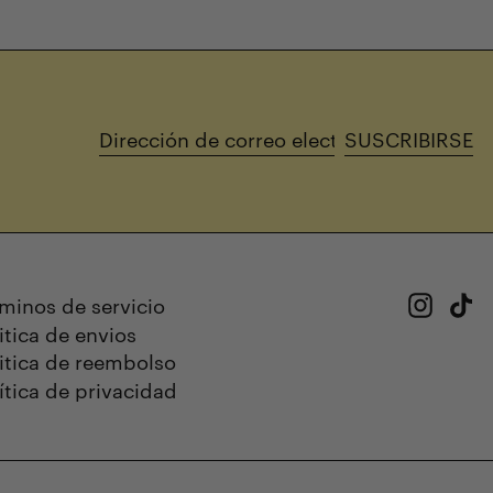
SUSCRIBIRSE
Dirección
de
correo
electrónico
Insta
Ti
minos de servicio
itica de envios
itica de reembolso
ítica de privacidad