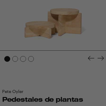
Anterio
Si
diaposi
di
Pete Oyler
Pedestales de plantas