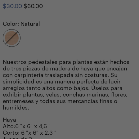
Precio
Precio
$30.00
$60.00
habitual
de
venta
Color:
Natural
Natural
Nuestros pedestales para plantas están hechos
de tres piezas de madera de haya que encajan
con carpintería traslapada sin costuras. Su
simplicidad es una manera perfecta de lucir
arreglos tanto altos como bajos. Úselos para
exhibir plantas, velas, conchas marinas, flores,
entremeses y todas sus mercancías finas o
humildes.
Haya
Alto:
6 "x 6" x 4,6 "
Corto: 6 "x 6" x 2,3 "
Juego de 2