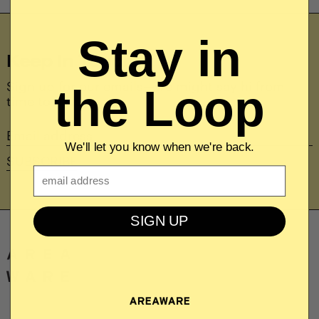
Stay in
Keep In Touch
Sign up for our emails—we might say hi from
the Loop
time to time.
Email
address
We'll let you know when we're back.
SUBSCRIBE
Email
SIGN UP